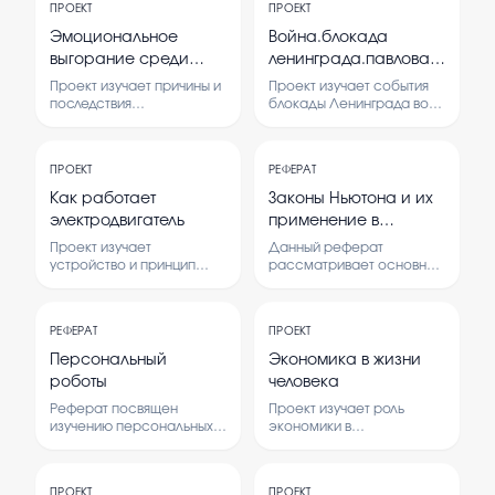
ПРОЕКТ
ПРОЕКТ
Эмоциональное
Война.блокада
выгорание среди
ленинграда.павлова
подростков
прасковья
Проект изучает причины и
Проект изучает события
григорьевна
последствия
блокады Ленинграда во
эмоционального
время войны и роль
выгорания у подростков. В
Павловой Прасковьи
работе рассматриваются
Григорьевны в этом. В нем
ПРОЕКТ
РЕФЕРАТ
способы его
рассматриваются
профилактики и методы
исторические факты и
Как работает
Законы Ньютона и их
борьбы с этим
мнения людей о тех
электродвигатель
применение в
состоянием.
событиях.
повседневной жизни
Проект изучает
Данный реферат
устройство и принцип
рассматривает основные
работы электродвигателя.
законы Ньютона, их смысл
В нем рассматриваются
и важность для понимания
основные компоненты и
физических процессов.
РЕФЕРАТ
ПРОЕКТ
их функции.
Изучение этих законов
помогает объяснить,
Персональный
Экономика в жизни
почему происходят те или
роботы
человека
иные явления в
окружающем мире. Они
Реферат посвящен
Проект изучает роль
широко применяются в
изучению персональных
экономики в
различных сферах жизни,
роботов, их функций и
повседневной жизни
от транспорта до
возможностей.
человека, рассматривая,
инженерных решений.
Рассматривается влияние
как экономические
ПРОЕКТ
ПРОЕКТ