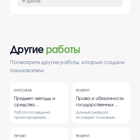
💬 Другое
Другие
работы
Посмотрите другие работы, которые создали
пользователи.
КУРСОВАЯ
РЕФЕРАТ
Предмет: методы и
Права и обязанности
средства
государственных
проектирования
служащих
Работа посвящена
Данный реферат
информационных
проектированию
исследует основные
информационных систем
права и обязанности
систем и технологий.
и технологий с фокусом
государственных
тема: разработка ис
на создание системы
служащих, что позволяет
для учета и анализа
ПРОЕКТ
РЕФЕРАТ
учета и анализа
понять их роль и