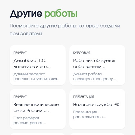
Другие
работы
Посмотрите другие работы, которые создали
пользователи.
РЕФЕРАТ
КУРСОВАЯ
Декабрист Г.С.
Работник обязуется
Батеньков и его
собственным
библиотека
творческим трудом, за
Данный реферат
Данная работа
вознаграждение,
посвящен изучению жизни
посвящена процессу
и деятельности
подготовки научно-
осуществить
декабриста Г.С.
практического журнала к
подготовку научно-
Батенькова, особое
изданию, включая анализ
практического
РЕФЕРАТ
ПРЕЗЕНТАЦИЯ
внимание уделяется его
необходимых этапов и
журнала к изданию
библиотеке.
методов. Исследование
Внешнеполитические
Налоговая служба РФ
Исследование
ориентировано на
связи России с
Презентация
показывает, как личная
выявление эффективных
зарубежными
рассказывает о
коллекция книг отражает
практик и особенностей
Этот реферат
структуре, функциях и
культурные и
труда работника в этом
странами
рассматривает
важности налоговой
интеллектуальные
процессе.
внешнеполитические
службы в России.
интересы автора. Анализ
отношения России с