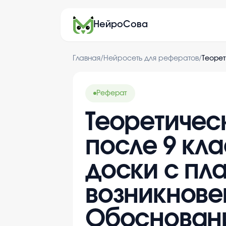
НейроСова
Главная
/
Нейросеть для рефератов
/
Реферат
Теоретическ
после 9 кла
доски с пл
возникнове
Обосновани