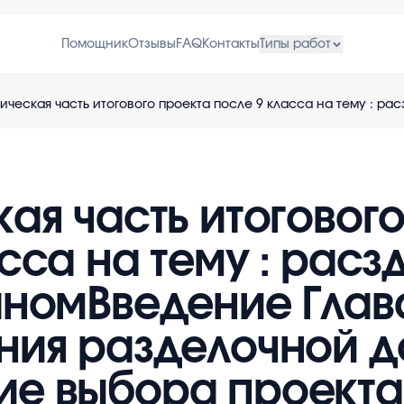
Помощник
Отзывы
FAQ
Контакты
Типы работ
ая часть итоговог
сса на тему : рас
аномВведение Глава
ния разделочной до
е выбора проекта 