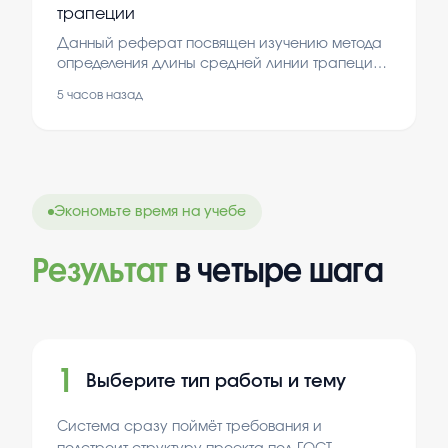
природные ресурсы влияют на развитие
трапеции
региона и требуют бережного отношения.
Данный реферат посвящен изучению метода
определения длины средней линии трапеции,
что является важным навыком в геометрии. В
5 часов назад
работе рассматриваются основные свойства
трапеции и формулы, позволяющие вычислить
среднюю линию. Это знание помогает решать
практические задачи и углубляет понимание
геометрических фигур. В конце
подчеркивается значение точных расчетов для
Экономьте время на учебе
различных областей науки и техники.
Результат
в четыре шага
1
Выберите тип работы и тему
Система сразу поймёт требования и