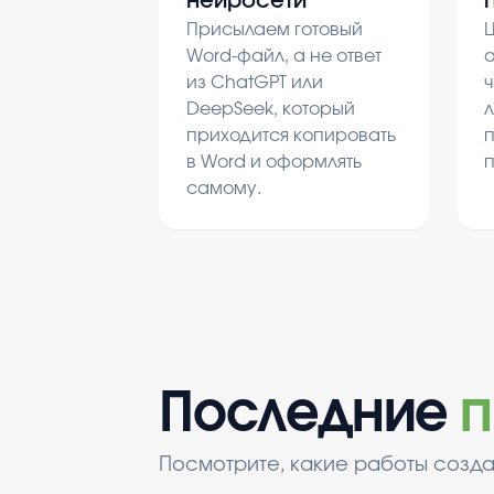
нейросети
Присылаем готовый
Ц
Word-файл, а не ответ
а
из ChatGPT или
ч
DeepSeek, который
л
приходится копировать
в Word и оформлять
самому.
Последние
п
Посмотрите, какие работы созда