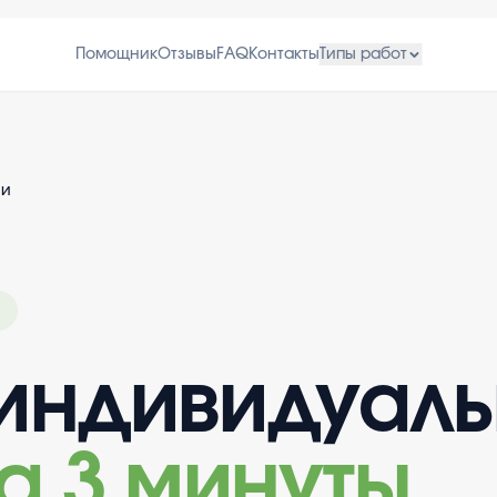
Помощник
Отзывы
FAQ
Контакты
Типы работ
ии
индивидуал
а 3 минуты
.
.
.