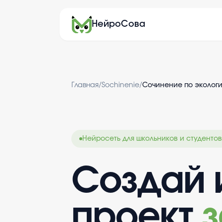
НейроСова
Главная
/
Sochinenie
/
Сочинение по эколог
Нейросеть для школьников и студентов
Создай 
проект
з