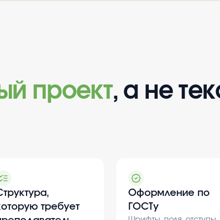
вый проект
, а не тек
Структура,
Оформление по
которую требует
ГОСТу
Шрифты, поля, отступы,