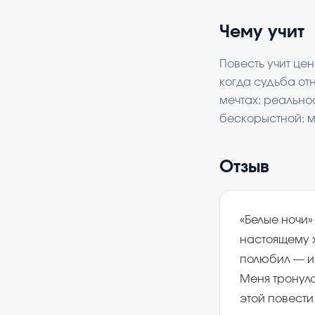
Чему учит
Повесть учит цен
когда судьба отн
мечтах: реально
бескорыстной: ме
Отзыв
«Белые ночи»
настоящему ж
полюбил — и 
Меня тронуло
этой повести