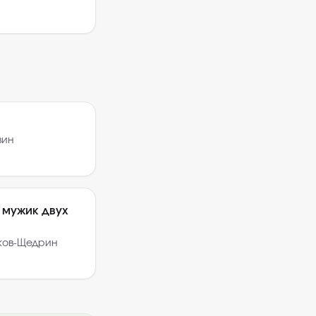
вин
н мужик двух
ков-Щедрин