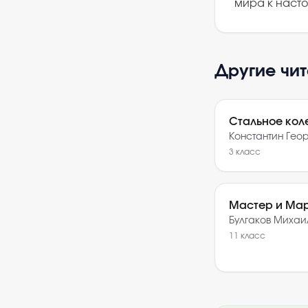
мира к наст
Другие чи
Стальное кол
Константин Гео
3
класс
Мастер и Ма
Булгаков Миха
11
класс