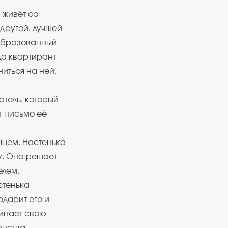
 живёт со
другой, лучшей
 образованный
да квартирант
иться на ней,
атель, который
т письмо её
ущем. Настенька
у. Она решает
елем.
стенька
одарит его и
линает свою