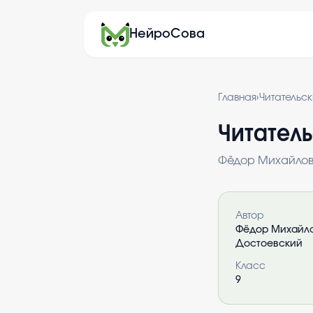
НейроСова
Главная
›
Читательс
Читатель
Фёдор Михайлов
Информация 
Автор
Фёдор Михайл
Достоевский
Класс
9