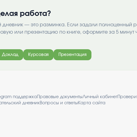
елая работа?
й дневник — это разминка. Если задали полноценный 
совую или презентацию по книге, оформите за 5 минут 
Доклад
Курсовая
Презентация
egram поддержка
Правовые документы
Личный кабинет
Провери
ательский дневник
Вопросы и ответы
Карта сайта