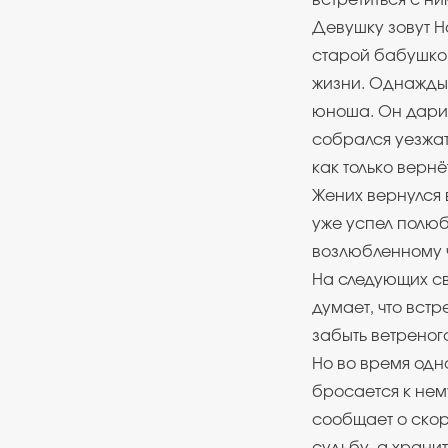
встретиться с н
Девушку зовут Н
старой бабушкой
жизни. Однажды 
юноша. Он дарил
собрался уезжат
как только вернё
Жених вернулся в
уже успел полюб
возлюбленному 
На следующих св
думает, что вст
забыть ветреног
Но во время одн
бросается к нему
сообщает о скор