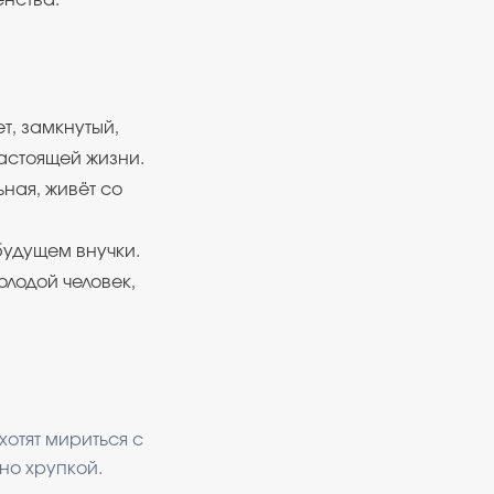
енства.
т, замкнутый,
астоящей жизни.
ная, живёт со
будущем внучки.
лодой человек,
хотят мириться с
но хрупкой.