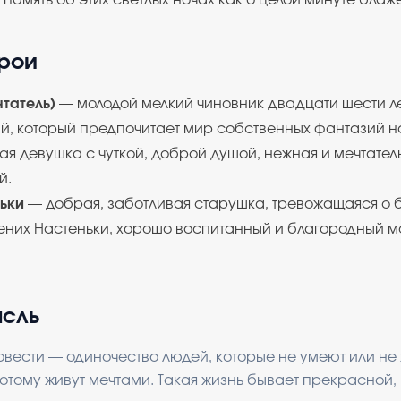
 память об этих светлых ночах как о целой минуте блаж
ерои
татель)
— молодой мелкий чиновник двадцати шести ле
й, который предпочитает мир собственных фантазий н
я девушка с чуткой, доброй душой, нежная и мечтатель
й.
ьки
— добрая, заботливая старушка, тревожащаяся о 
них Настеньки, хорошо воспитанный и благородный мо
ысль
овести — одиночество людей, которые не умеют или не 
отому живут мечтами. Такая жизнь бывает прекрасной, 