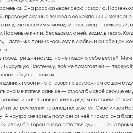
им на следующий вечер.
астенька. Она рассказывает свою историю. Настенька
, проводит скучные вечера в её компании и мечтает о 
в их доме поселился молодой постоялец — вежливый,
 Настеньке книги, беседовал с ней, водил в театр. Ког
ь, Настенька призналась ему в любви, и он обещал жен
тся.
 город три дня назад, но не подал о себе вестей. Мечт
ить хрупкую Настеньку, всё же помогает ей — передаё
через общих знакомых.
иданиях герои много говорят о возможном общем буд
реть она мечтателя раньше — отдала бы своё сердце ем
о жениха и начать новую жизнь рядом со своим спасит
ой из встреч жених наконец появляется. Счастливая На
. А наутро мечтатель получает от неё письмо: она благ
ой свадьбе. Герой снова остаётся один — но не прок