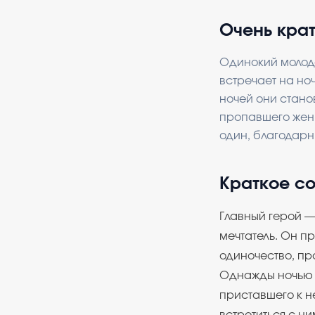
Очень кра
Одинокий молодо
встречает на но
ночей они стано
пропавшего жених
один, благодарн
Краткое с
Главный герой —
мечтатель. Он пр
одиночество, пр
Однажды ночью 
приставшего к н