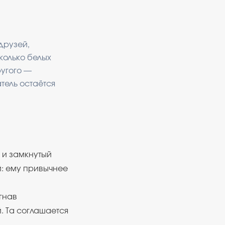
друзей,
колько белых
ругого —
тель остаётся
 и замкнутый
й: ему привычнее
гнав
. Та соглашается