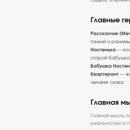
судьбу, а хранит
Главные г
Рассказчик (Меч
тонкий и ранимы
Настенька
— юна
старой бабушко
Бабушка Настен
Квартирант
— же
человек слова.
Главная м
Главная мысль п
реальностью и п