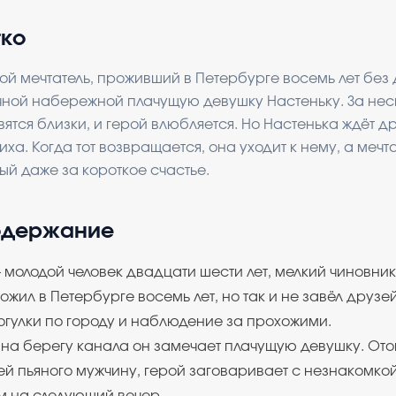
тко
й мечтатель, проживший в Петербурге восемь лет без 
чной набережной плачущую девушку Настеньку. За нес
вятся близки, и герой влюбляется. Но Настенька ждёт д
а. Когда тот возвращается, она уходит к нему, а мечта
ый даже за короткое счастье.
одержание
 молодой человек двадцати шести лет, мелкий чиновник
ожил в Петербурге восемь лет, но так и не завёл друзе
огулки по городу и наблюдение за прохожими.
на берегу канала он замечает плачущую девушку. Ото
ей пьяного мужчину, герой заговаривает с незнакомкой