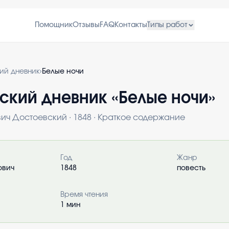
Помощник
Отзывы
FAQ
Контакты
Типы работ
кий дневник
›
Белые ночи
ский дневник «
Белые ночи
»
ич Достоевский
·
1848
· Краткое содержание
о книге
Год
Жанр
ович
1848
повесть
Время чтения
1
мин