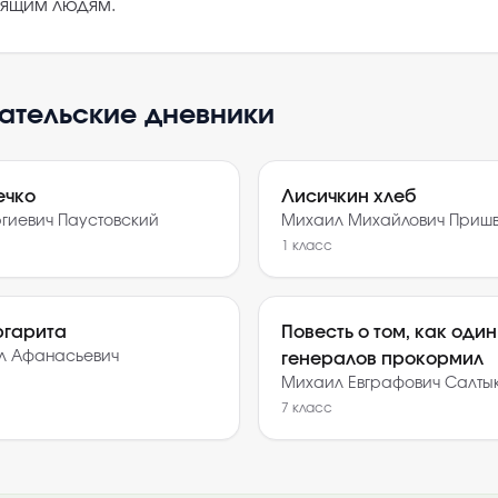
оящим людям.
тательские дневники
ечко
Лисичкин хлеб
ргиевич Паустовский
Михаил Михайлович Приш
1
класс
ргарита
Повесть о том, как оди
ил Афанасьевич
генералов прокормил
Михаил Евграфович Салты
7
класс