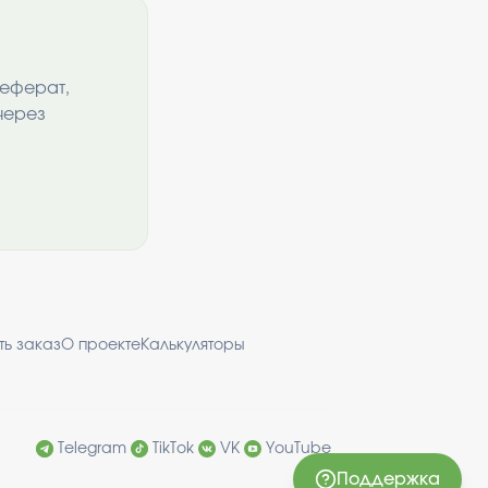
реферат,
через
ть заказ
О проекте
Калькуляторы
Telegram
TikTok
VK
YouTube
Поддержка