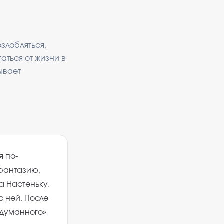
злобляться,
аться от жизни в
ывает
я по-
 фантазию,
а Настеньку.
с ней. После
идуманного»