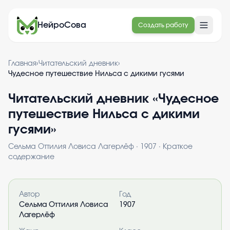
НейроСова
Создать работу
Главная
›
Читательский дневник
›
Чудесное путешествие Нильса с дикими гусями
Читательский дневник «
Чудесное
путешествие Нильса с дикими
гусями
»
Сельма Оттилия Ловиса Лагерлёф
·
1907
· Краткое
содержание
Информация о книге
Автор
Год
Сельма Оттилия Ловиса
1907
Лагерлёф