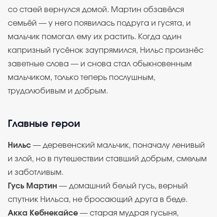
со стаей вернулся домой. Мартин обзавёлся
семьёй — у него появилась подруга и гусята, и
мальчик помогал ему их растить. Когда один
капризный гусёнок заупрямился, Нильс произнёс
заветные слова — и снова стал обыкновенным
мальчиком, только теперь послушным,
трудолюбивым и добрым.
Главные герои
Нильс
— деревенский мальчик, поначалу ленивый
и злой, но в путешествии ставший добрым, смелым
и заботливым.
Гусь Мартин
— домашний белый гусь, верный
спутник Нильса, не бросающий друга в беде.
Акка Кебнекайсе
— старая мудрая гусыня,