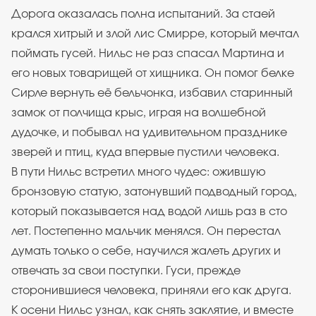
Дорога оказалась полна испытаний. За стаей
крался хитрый и злой лис Смирре, который мечтал
поймать гусей. Нильс не раз спасал Мартина и
его новых товарищей от хищника. Он помог белке
Сирле вернуть её бельчонка, избавил старинный
замок от полчища крыс, играя на волшебной
дудочке, и побывал на удивительном празднике
зверей и птиц, куда впервые пустили человека.
В пути Нильс встретил много чудес: ожившую
бронзовую статую, затонувший подводный город,
который показывается над водой лишь раз в сто
лет. Постепенно мальчик менялся. Он перестал
думать только о себе, научился жалеть других и
отвечать за свои поступки. Гуси, прежде
сторонившиеся человека, приняли его как друга.
К осени Нильс узнал, как снять заклятие, и вместе