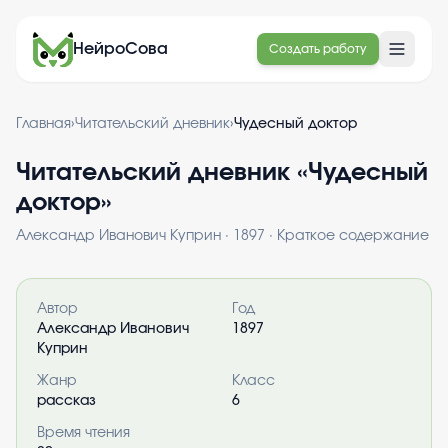
НейроСова
Создать работу
Главная
›
Читательский дневник
›
Чудесный доктор
Читательский дневник «
Чудесный
доктор
»
Александр Иванович Куприн
·
1897
· Краткое содержание
Информация о книге
Автор
Год
Александр Иванович
1897
Куприн
Жанр
Класс
рассказ
6
Время чтения