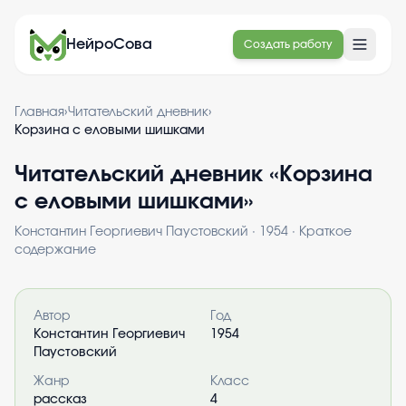
НейроСова
Создать работу
Главная
›
Читательский дневник
›
Корзина с еловыми шишками
Читательский дневник «
Корзина
с еловыми шишками
»
Константин Георгиевич Паустовский
·
1954
· Краткое
содержание
Информация о книге
Автор
Год
Константин Георгиевич
1954
Паустовский
Жанр
Класс
рассказ
4