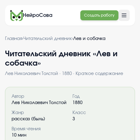
НейроСова
Создать работу
Главная
›
Читательский дневник
›
Лев и собачка
Читательский дневник «
Лев и
собачка
»
Лев Николаевич Толстой
·
1880
· Краткое содержание
Информация о книге
Автор
Год
Лев Николаевич Толстой
1880
Жанр
Класс
рассказ (быль)
3
Время чтения
10
мин