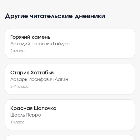
Другие читательские дневники
Горячий камень
Аркадий Петрович Гайдар
2
класс
Старик Хоттабыч
Лазарь Иосифович Лагин
3–4
класс
Красная Шапочка
Шарль Перро
1
класс