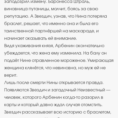
заподозрил измену. Баронесса Штраль,
виновница путаницы, молчит, боясь за свою
репутацию. А Звездич, узнав, что Нина потеряла
браслет, решает, что именно она и была его
таинственной партнёршей на маскараде, и
начинает оказывать ей внимание.
Видя ухаживания князя, Арбенин окончательно
убеждается, что жена ему изменила. На балу он
подаёт Нине отравленное мороженое. Умирающая
женщина клянётся, что невиновна, но муж ей не
верит.
Лишь после смерти Нины открывается правда.
Появляются Звездич и загадочный Неизвестный —
человек, которого Арбенин когда-то разорил в
карты и который давно ждал случая отомстить.
Звездич рассказывает всю историю с браслетом,