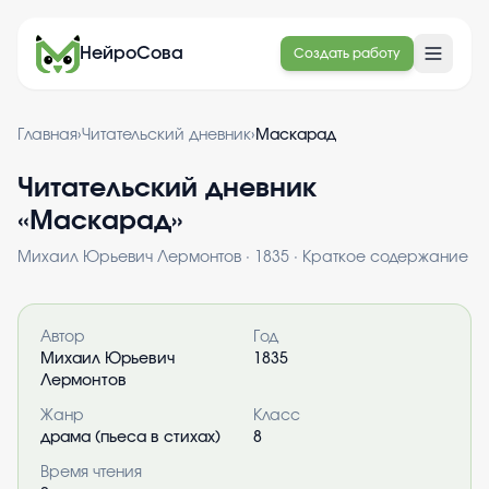
НейроСова
Создать работу
Главная
›
Читательский дневник
›
Маскарад
Читательский дневник
«
Маскарад
»
Михаил Юрьевич Лермонтов
·
1835
· Краткое содержание
Информация о книге
Автор
Год
Михаил Юрьевич
1835
Лермонтов
Жанр
Класс
драма (пьеса в стихах)
8
Время чтения