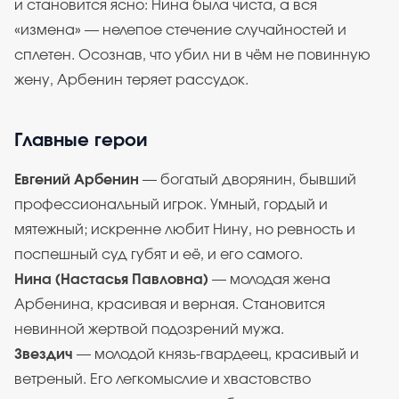
и становится ясно: Нина была чиста, а вся
«измена» — нелепое стечение случайностей и
сплетен. Осознав, что убил ни в чём не повинную
жену, Арбенин теряет рассудок.
Главные герои
Евгений Арбенин
— богатый дворянин, бывший
профессиональный игрок. Умный, гордый и
мятежный; искренне любит Нину, но ревность и
поспешный суд губят и её, и его самого.
Нина (Настасья Павловна)
— молодая жена
Арбенина, красивая и верная. Становится
невинной жертвой подозрений мужа.
Звездич
— молодой князь-гвардеец, красивый и
ветреный. Его легкомыслие и хвастовство