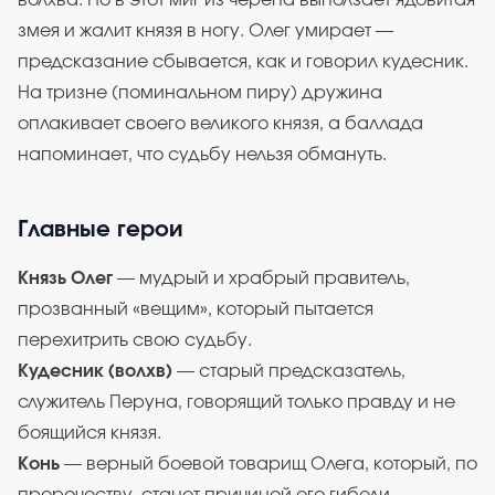
волхва. Но в этот миг из черепа выползает ядовитая
змея и жалит князя в ногу. Олег умирает —
предсказание сбывается, как и говорил кудесник.
На тризне (поминальном пиру) дружина
оплакивает своего великого князя, а баллада
напоминает, что судьбу нельзя обмануть.
Главные герои
Князь Олег
— мудрый и храбрый правитель,
прозванный «вещим», который пытается
перехитрить свою судьбу.
Кудесник (волхв)
— старый предсказатель,
служитель Перуна, говорящий только правду и не
боящийся князя.
Конь
— верный боевой товарищ Олега, который, по