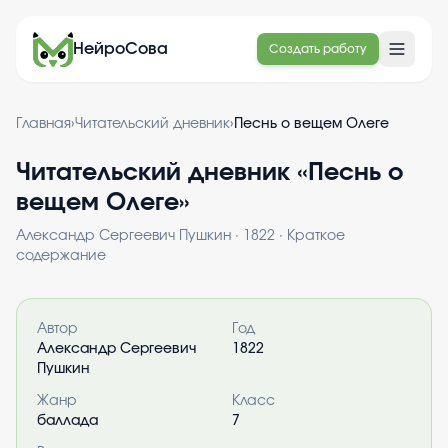
НейроСова
Создать работу
Главная
›
Читательский дневник
›
Песнь о вещем Олеге
Читательский дневник «
Песнь о
вещем Олеге
»
Александр Сергеевич Пушкин
·
1822
· Краткое
содержание
Информация о книге
Автор
Год
Александр Сергеевич
1822
Пушкин
Жанр
Класс
баллада
7