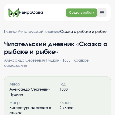
НейроСова
Создать работу
Главная
›
Читательский дневник
›
Сказка о рыбаке и рыбке
Читательский дневник «
Сказка о
рыбаке и рыбке
»
Александр Сергеевич Пушкин
·
1833
· Краткое
содержание
Информация о книге
Автор
Год
Александр Сергеевич
1833
Пушкин
Жанр
Класс
литературная сказка в
2 класс
стихах