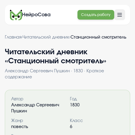
НейроСова
Создать работу
Главная
›
Читательский дневник
›
Станционный смотритель
Читательский дневник
«
Станционный смотритель
»
Александр Сергеевич Пушкин
·
1830
· Краткое
содержание
Информация о книге
Автор
Год
Александр Сергеевич
1830
Пушкин
Жанр
Класс
повесть
6