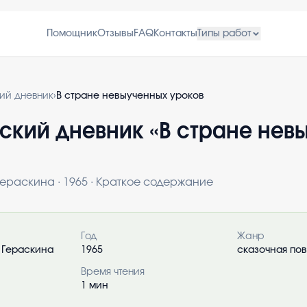
Помощник
Отзывы
FAQ
Контакты
Типы работ
кий дневник
›
В стране невыученных уроков
ский дневник «
В стране нев
Гераскина
·
1965
· Краткое содержание
о книге
Год
Жанр
 Гераскина
1965
сказочная по
Время чтения
1
мин