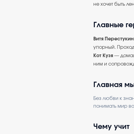
не хочет быть ле
Главные г
Витя Перестукин
упорный. Проход
Кот Кузя
— домаш
ним и сопровожд
Главная м
Без любви к зна
понимать мир во
Чему учит