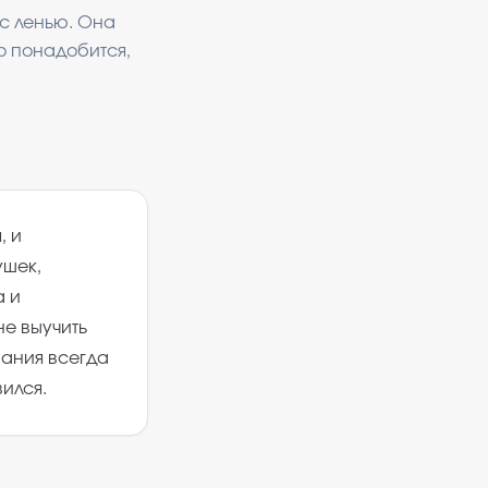
 с ленью. Она
о понадобится,
, и
ушек,
а и
не выучить
знания всегда
вился.