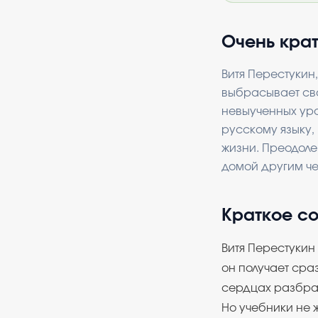
Очень кра
Витя Перестукин,
выбрасывает сво
невыученных уро
русскому языку,
жизни. Преодоле
домой другим че
Краткое с
Витя Перестукин
он получает сра
сердцах разбра
Но учебники не 