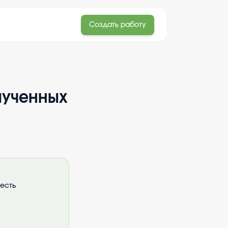
Создать работу
ыученных
весть