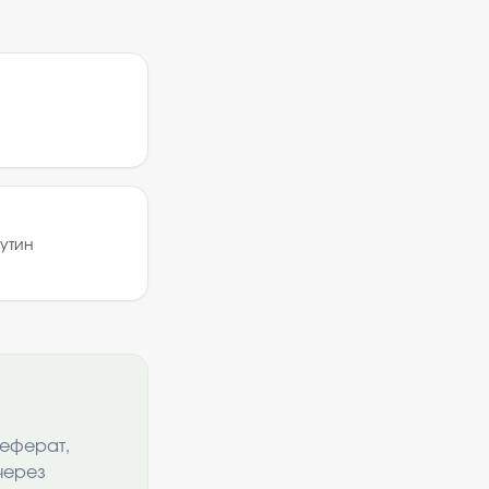
утин
реферат,
через