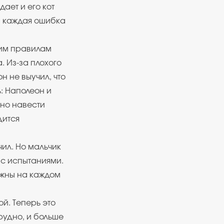
ает и его кот
и: каждая ошибка
гим правилам
. Из-за плохого
н не выучил, что
: Наполеон и
жно навести
дится
чил. Но мальчик
 с испытаниями.
нужны на каждом
й. Теперь это
рудно, и больше