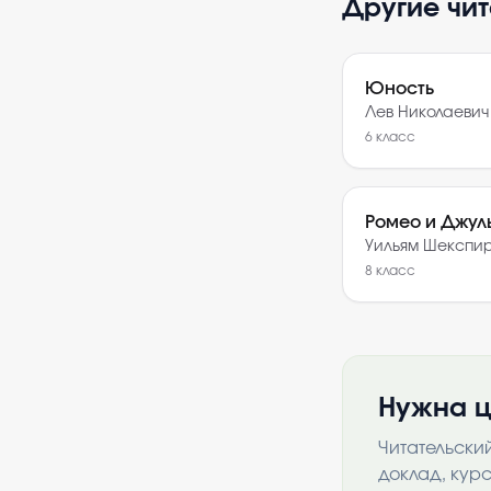
Другие чи
Юность
Лев Николаевич
6
класс
Ромео и Джул
Уильям Шекспи
8
класс
Нужна ц
Читательски
доклад, кур