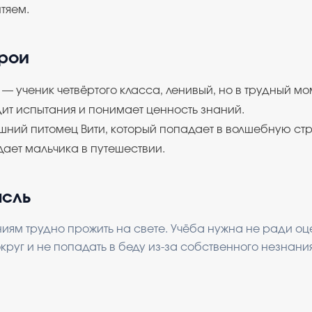
нтяем.
ерои
— ученик четвёртого класса, ленивый, но в трудный м
ит испытания и понимает ценность знаний.
ний питомец Вити, который попадает в волшебную стр
ает мальчика в путешествии.
ысль
ниям трудно прожить на свете. Учёба нужна не ради оце
круг и не попадать в беду из-за собственного незнания