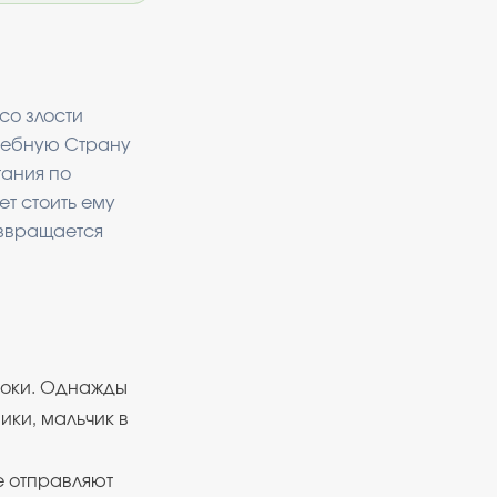
 со злости
лшебную Страну
тания по
т стоить ему
озвращается
уроки. Однажды
ики, мальчик в
е отправляют