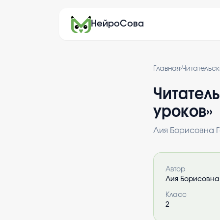
НейроСова
Главная
›
Читательс
Читатель
уроков
»
Лия Борисовна 
Информация 
Автор
Лия Борисовна
Класс
2