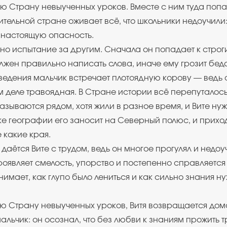
ю Страну невыученных уроков. Вместе с ним туда попад
ивительной стране оживает всё, что школьники недоучил
 настоящую опасность.
дно испытание за другим. Сначала он попадает к стро
лжен правильно написать слова, иначе ему грозит беда
едения мальчик встречает плотоядную корову — ведь о
 деле травоядная. В Стране истории всё перепуталось
азываются рядом, хотя жили в разное время, и Вите ну
ке географии его заносит на Северный полюс, и прихо
 какие края.
даётся Вите с трудом, ведь он многое прогулял и недоу
проявляет смелость, упорство и постепенно справляется
нимает, как глупо было лениться и как сильно знания 
ю Страну невыученных уроков, Витя возвращается домо
альчик: он осознал, что без любви к знаниям прожить т