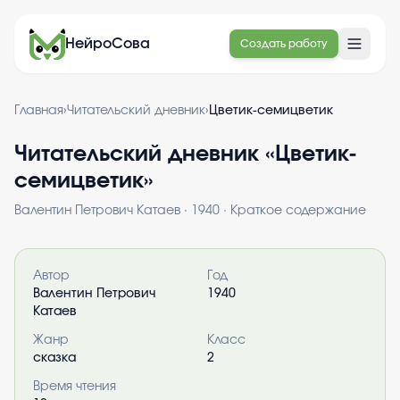
НейроСова
Создать работу
Главная
›
Читательский дневник
›
Цветик-семицветик
Читательский дневник «
Цветик-
семицветик
»
Валентин Петрович Катаев
·
1940
· Краткое содержание
Информация о книге
Автор
Год
Валентин Петрович
1940
Катаев
Жанр
Класс
сказка
2
Время чтения