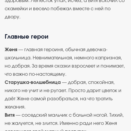
здоровым. Лепесток упал, исчез, а Витя вскочил со
скамейки и весело побежал вместе с ней по
двору.
Главные герои
Женя
— главная героиня, обычная девочка-
школьница. Невнимательная, немного капризная,
но добрая. За время сказки взрослеет и понимает,
что важно по-настоящему.
Старушка-волшебница
— добрая, спокойная,
никого не учит и не ругает. Просто дарит цветок и
даёт Жене самой разобраться, на что тратить
желания.
Витя
— соседский мальчик с больной ногой. Тихий,
не жалуется, не злится. Именно ради него Женя