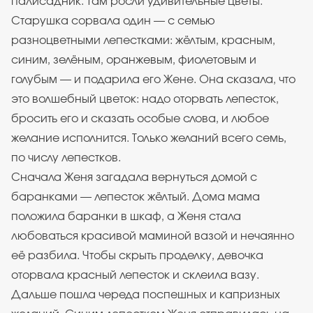
палисадник. Там росли удивительные цветы.
Старушка сорвала один — с семью
разноцветными лепестками: жёлтым, красным,
синим, зелёным, оранжевым, фиолетовым и
голубым — и подарила его Жене. Она сказала, что
это волшебный цветок: надо оторвать лепесток,
бросить его и сказать особые слова, и любое
желание исполнится. Только желаний всего семь,
по числу лепестков.
Сначала Женя загадала вернуться домой с
баранками — лепесток жёлтый. Дома мама
положила баранки в шкаф, а Женя стала
любоваться красивой маминой вазой и нечаянно
её разбила. Чтобы скрыть проделку, девочка
оторвала красный лепесток и склеила вазу.
Дальше пошла череда поспешных и капризных