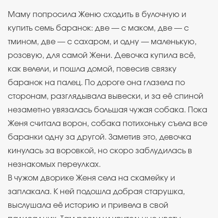
Маму попросила Женю сходить в булочную и
купить семь баранок: две — с маком, две — с
тмином, две — с сахаром, и одну — маленькую,
розовую, для самой Жени. Девочка купила всё,
как велели, и пошла домой, повесив связку
баранок на палец. По дороге она глазела по
сторонам, разглядывала вывески, и за её спиной
незаметно увязалась большая чужая собака. Пока
Женя считала ворон, собака потихоньку съела все
баранки одну за другой. Заметив это, девочка
кинулась за воровкой, но скоро заблудилась в
незнакомых переулках.
В чужом дворике Женя села на скамейку и
заплакала. К ней подошла добрая старушка,
выслушала её историю и привела в свой