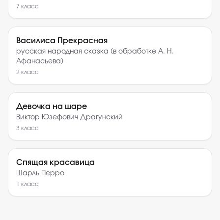
7
класс
Василиса Прекрасная
русская народная сказка (в обработке А. Н.
Афанасьева)
2
класс
Девочка на шаре
Виктор Юзефович Драгунский
3
класс
Спящая красавица
Шарль Перро
1
класс