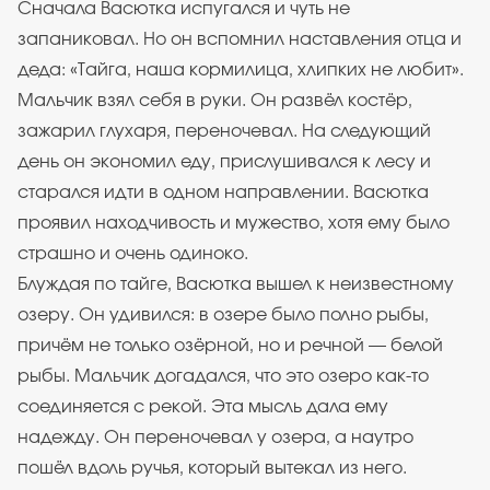
Сначала Васютка испугался и чуть не
запаниковал. Но он вспомнил наставления отца и
деда: «Тайга, наша кормилица, хлипких не любит».
Мальчик взял себя в руки. Он развёл костёр,
зажарил глухаря, переночевал. На следующий
день он экономил еду, прислушивался к лесу и
старался идти в одном направлении. Васютка
проявил находчивость и мужество, хотя ему было
страшно и очень одиноко.
Блуждая по тайге, Васютка вышел к неизвестному
озеру. Он удивился: в озере было полно рыбы,
причём не только озёрной, но и речной — белой
рыбы. Мальчик догадался, что это озеро как-то
соединяется с рекой. Эта мысль дала ему
надежду. Он переночевал у озера, а наутро
пошёл вдоль ручья, который вытекал из него.