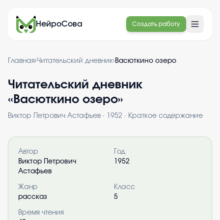
НейроСова
Создать работу
Главная
›
Читательский дневник
›
Васюткино озеро
Читательский дневник
«
Васюткино озеро
»
Виктор Петрович Астафьев
·
1952
· Краткое содержание
Информация о книге
Автор
Год
Виктор Петрович
1952
Астафьев
Жанр
Класс
рассказ
5
Время чтения