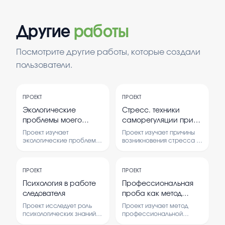
Другие
работы
Посмотрите другие работы, которые создали
пользователи.
ПРОЕКТ
ПРОЕКТ
Экологические
Стресс. техники
проблемы моего
саморегуляции при
региона и пути их
стрессовых
Проект изучает
Проект изучает причины
решения
ситуациях
экологические проблемы
возникновения стресса и
региона и ищет
методы его
возможные пути их
саморегуляции. В работе
решения. В работе
рассматриваются
ПРОЕКТ
ПРОЕКТ
рассматриваются
техники, помогающие
причины загрязнения и
справляться с
Психология в работе
Профессиональная
способы улучшения
стрессовыми ситуациями.
следователя
проба как метод
экологической ситуации.
погружения в
Проект исследует роль
Проект изучает метод
профессию учитель
психологических знаний в
профессиональной
работе следователя.
пробы, который помогает