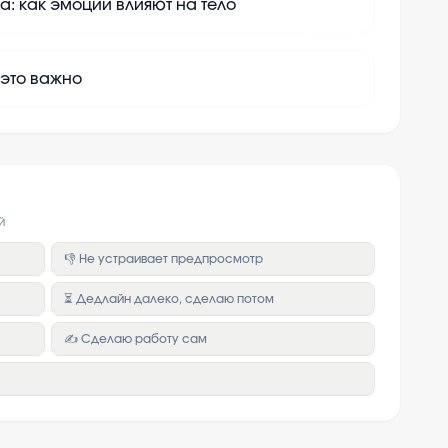
а: как эмоции влияют на тело
+
10
 это важно
й
👎 Не устраивает предпросмотр
⏳ Дедлайн далеко, сделаю потом
✍️ Сделаю работу сам