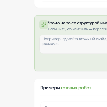
Что-то не то со структурой и
Полную презентацию можно 
Напишите, что изменить — переге
почте после опла
Выбрать опци
Примеры
готовых работ