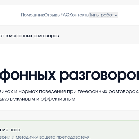
Помощник
Отзывы
FAQ
Контакты
Типы работ
ет телефонных разговоров
ефонных разговоро
илах и нормах поведения при телефонных разговорах. 
было вежливым и эффективным.
ение часа
ерии и методичку вашего преподавателя.