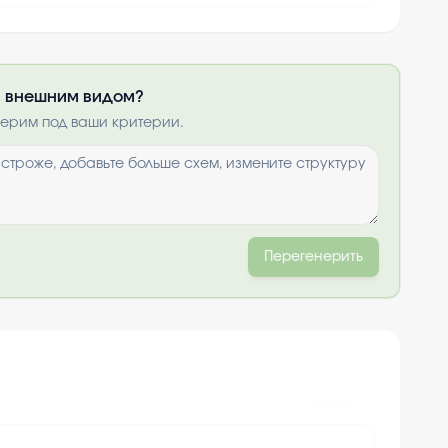
ли внешним видом?
получить по
нерим под ваши критерии.
ты
и
Перегенерить
+
10