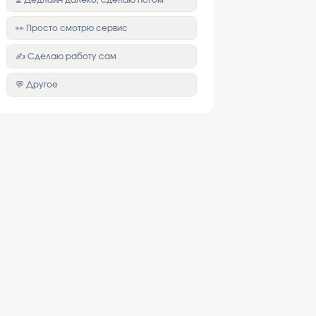
⏳ Дедлайн далеко, сделаю потом
👀 Просто смотрю сервис
✍️ Сделаю работу сам
💬 Другое