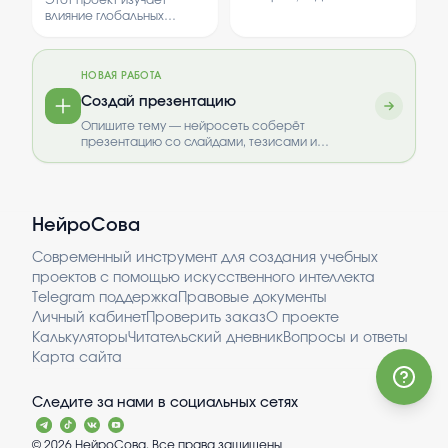
русской культуры.
кукол в разных культурах.
климата в Кузбассе
влияние глобальных
Также рассматривается
изменений климата на
влияние кукол на развитие
климатические условия в
детей.
регионе Кузбасса.
НОВАЯ РАБОТА
Рассматриваются
причины и последствия
Создай презентацию
таких изменений.
Опишите тему — нейросеть соберёт
презентацию со слайдами, тезисами и
выводами.
НейроСова
Современный инструмент для создания учебных
проектов с помощью искусственного интеллекта
Telegram поддержка
Правовые документы
Личный кабинет
Проверить заказ
О проекте
Калькуляторы
Читательский дневник
Вопросы и ответы
Карта сайта
Следите за нами в социальных сетях
©
2026
НейроСова. Все права защищены