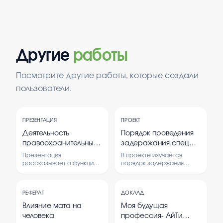
Другие
работы
Посмотрите другие работы, которые создали
пользователи.
ПРЕЗЕНТАЦИЯ
ПРОЕКТ
Деятельность
Порядок проведения
правоохранительных
задеражания спец
органов
субъектов , прокурор
Презентация
В проекте изучается
, судья, депутат,
рассказывает о функциях
порядок задержания
и задачах
различных специальных
представитель
правоохранительных
субъектов, таких как
законодательного
органов.
прокуроры, судьи,
собрания,
РЕФЕРАТ
ДОКЛАД
Рассматриваются
депутаты и иностранные
иностранный
основные виды
дипломаты.
Влияние мата на
Моя будущая
деятельности и их роль в
Рассматриваются
дипломат и тд
человека
профессия- АйТи
обеспечении
правовые основы и