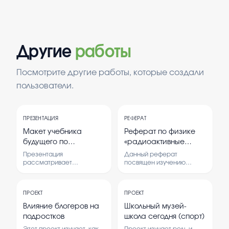
Другие
работы
Посмотрите другие работы, которые создали
пользователи.
ПРЕЗЕНТАЦИЯ
РЕФЕРАТ
Макет учебника
Реферат по физике
будущего по
«радиоактивные
оказанию первой
превращения.Изотопи»
Презентация
Данный реферат
помощи
рассматривает
посвящен изучению
концепцию современного
радиоактивных
учебника по первой
превращений и изотопов.
помощи, его структуру и
Рассматривается
ПРОЕКТ
ПРОЕКТ
инновационные методы
процесс распада
обучения. Цель —
радиоактивных веществ и
Влияние блогеров на
Школьный музей-
показать, как технологии и
их роль в природе и
подростков
школа сегодня (спорт)
новые подходы могут
технике. Важность
повысить эффективность
изучения этих явлений