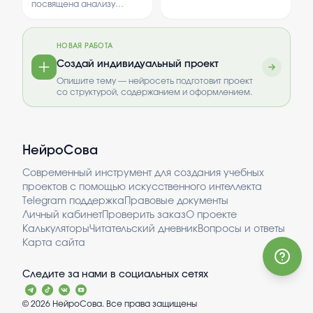
исторических факторов
их происхождении,
связанные с развитием
время отдыха План
посвящена анализу
на формирование
культуре и роли в истории.
технологий ИИ.
правовых аспектов
работы: Понятие и
национальной
Рассматриваются
рабочего времени,
виды рабочего
идентичности. Это важно
основные этапы развития
включая виды,
для понимания
времени. Различия
казачества и его
НОВАЯ РАБОТА
особенности
уникальности и
значение сегодня.
сокращенного и
сокращенного и
Создай индивидуальный проект
значимости армянского
неполного времени, а
неполного времени.
народа в мировой
Опишите тему — нейросеть подготовит проект
также порядок и условия
Сверхурочные
истории и культуре.
со структурой, содержанием и оформлением.
сверхурочной работы.
работы: условия и
порядок их веден...
НейроСова
Современный инструмент для создания учебных
проектов с помощью искусственного интеллекта
Telegram поддержка
Правовые документы
Личный кабинет
Проверить заказ
О проекте
Калькуляторы
Читательский дневник
Вопросы и ответы
Карта сайта
Следите за нами в социальных сетях
©
2026
НейроСова. Все права защищены