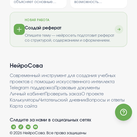
представление о
футболок)
объясняет основные
возможность
психологии и ее роли в
принципы дифракции и её
превращения старых
современном мире.
роль в физике.
футболок в новую пижаму.
Рассматриваются условия
В нем рассматриваются
НОВАЯ РАБОТА
возникновения
способы переработки
дифракционных явлений и
одежды и создание
Создай реферат
их практическое
комфортной одежды
Опишите тему — нейросеть подготовит реферат
значение.
своими руками.
со структурой, содержанием и оформлением.
НейроСова
Современный инструмент для создания учебных
проектов с помощью искусственного интеллекта
Telegram поддержка
Правовые документы
Личный кабинет
Проверить заказ
О проекте
Калькуляторы
Читательский дневник
Вопросы и ответы
Карта сайта
Следите за нами в социальных сетях
©
2026
НейроСова. Все права защищены