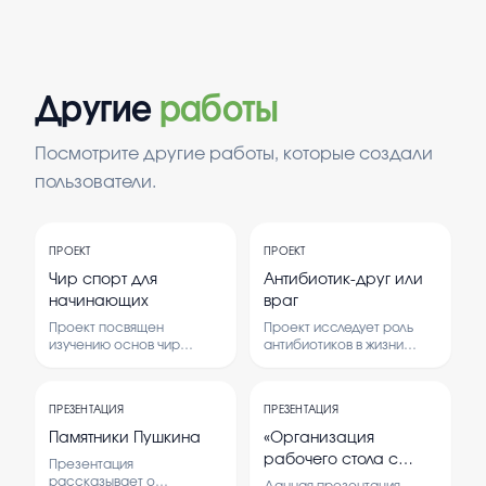
Другие
работы
Посмотрите другие работы, которые создали
пользователи.
ПРОЕКТ
ПРОЕКТ
Чир спорт для
Антибиотик-друг или
начинающих
враг
Проект посвящен
Проект исследует роль
изучению основ чир
антибиотиков в жизни
спорта для тех, кто только
человека, их
начинает заниматься
положительные и
этим видом спорта. В
отрицательные стороны.
ПРЕЗЕНТАЦИЯ
ПРЕЗЕНТАЦИЯ
рамках проекта
Анализируются
рассматриваются
последствия
Памятники Пушкина
«Организация
правила, техника и
неправильного
рабочего стола с
Презентация
преимущества чир
использования
помощью
рассказывает о
спорта.
антибиотиков.