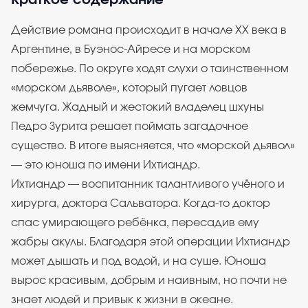
Краткое содержание
Действие романа происходит в начале XX века в
Аргентине, в Буэнос-Айресе и на морском
побережье. По округе ходят слухи о таинственном
«морском дьяволе», который пугает ловцов
жемчуга. Жадный и жестокий владелец шхуны
Педро Зурита решает поймать загадочное
существо. В итоге выясняется, что «морской дьявол»
— это юноша по имени Ихтиандр.
Ихтиандр — воспитанник талантливого учёного и
хирурга, доктора Сальватора. Когда-то доктор
спас умирающего ребёнка, пересадив ему
жабры акулы. Благодаря этой операции Ихтиандр
может дышать и под водой, и на суше. Юноша
вырос красивым, добрым и наивным, но почти не
знает людей и привык к жизни в океане.