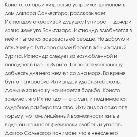
Кристо, который хитростью устроился шпионом в
дом доктора Сальватора, рассказывает
Ихтиандру о красивой девушке Гуттиэре — дочери
ловца жемчуга Бальтазара. Ихтиандр влюбляется в
неё и пытается завоевать её сердце. Но добрую и
отзывчивую Гуттиэре силой берёт в жёны жадный
Зурита. Ихтиандр следует за возлюбленной и
попадает в плен к Зурите. Тот заставляет юношу
добывать для него жемчуг со дна моря. Во время
бунта на корабле Ихтиандру удаётся сбежать.
Дальше за юношу начинается борьба. Кристо
заявляет, что Ихтиандр — его сын, и поднимается
судебное разбирательство. Ихтиандра сажают в
тюрьму, но там, лишённый возможности жить в
воде, он начинает физически слабеть и угасать.
Доктор Сальватор понимает, что в неволе его