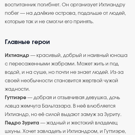
воспитанник погибнет. Он организует Ихтиандру
побег — на далёкие острова, подальше от людей,
которые так и не смогли его принять.
Главные герои
Ихтиандр
— красивый, добрый и наивный юноша
с пересаженными жабрами. Может жить и под
водой, и на суше, но почти не знает людей. Из-за
своей необычности становится жертвой чужой
жадности.
Гуттиэре
— добрая и отзывчивая девушка, дочь
ловца жемчуга Бальтазара. В неё влюбляется
Ихтиандр, но её силой выдают замуж за Зуриту.
Педро Зурита
— жадный и жестокий владелец
шхуны. Хочет завладеть и Ихтиандром, и Гуттиэре,