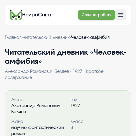
НейроСова
Создать работу
Главная
›
Читательский дневник
›
Человек-амфибия
Читательский дневник «
Человек-
амфибия
»
Александр Романович Беляев
·
1927
· Краткое
содержание
Информация о книге
Автор
Год
Александр Романович
1927
Беляев
Жанр
Класс
научно-фантастический
8
роман