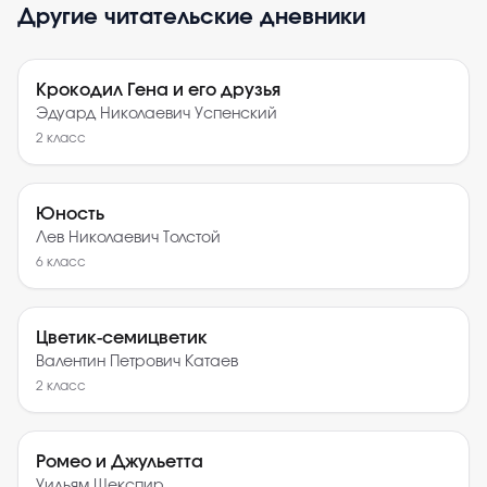
Другие читательские дневники
Крокодил Гена и его друзья
Эдуард Николаевич Успенский
2
класс
Юность
Лев Николаевич Толстой
6
класс
Цветик-семицветик
Валентин Петрович Катаев
2
класс
Ромео и Джульетта
Уильям Шекспир