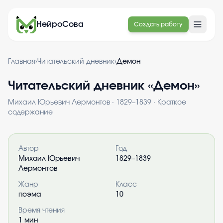
НейроСова
Создать работу
Главная
›
Читательский дневник
›
Демон
Читательский дневник «
Демон
»
Михаил Юрьевич Лермонтов
·
1829–1839
· Краткое
содержание
Информация о книге
Автор
Год
Михаил Юрьевич
1829–1839
Лермонтов
Жанр
Класс
поэма
10
Время чтения
1
мин