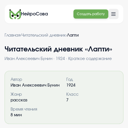
НейроСова
Создать работу
Главная
›
Читательский дневник
›
Лапти
Читательский дневник «
Лапти
»
Иван Алексеевич Бунин
·
1924
· Краткое содержание
Информация о книге
Автор
Год
Иван Алексеевич Бунин
1924
Жанр
Класс
рассказ
7
Время чтения
8
мин