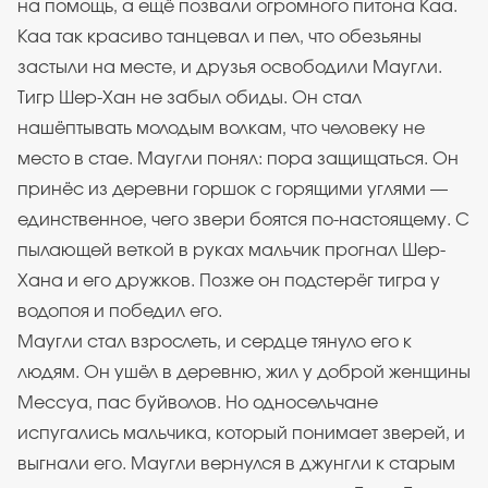
на помощь, а ещё позвали огромного питона Каа.
Каа так красиво танцевал и пел, что обезьяны
застыли на месте, и друзья освободили Маугли.
Тигр Шер-Хан не забыл обиды. Он стал
нашёптывать молодым волкам, что человеку не
место в стае. Маугли понял: пора защищаться. Он
принёс из деревни горшок с горящими углями —
единственное, чего звери боятся по-настоящему. С
пылающей веткой в руках мальчик прогнал Шер-
Хана и его дружков. Позже он подстерёг тигра у
водопоя и победил его.
Маугли стал взрослеть, и сердце тянуло его к
людям. Он ушёл в деревню, жил у доброй женщины
Мессуа, пас буйволов. Но односельчане
испугались мальчика, который понимает зверей, и
выгнали его. Маугли вернулся в джунгли к старым