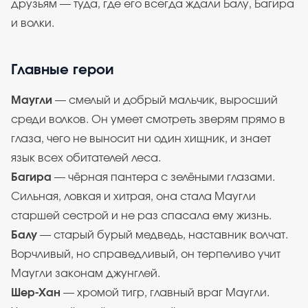
друзьям — туда, где его всегда ждали Балу, Багира
и волки.
Главные герои
Маугли
— смелый и добрый мальчик, выросший
среди волков. Он умеет смотреть зверям прямо в
глаза, чего не выносит ни один хищник, и знает
язык всех обитателей леса.
Багира
— чёрная пантера с зелёными глазами.
Сильная, ловкая и хитрая, она стала Маугли
старшей сестрой и не раз спасала ему жизнь.
Балу
— старый бурый медведь, наставник волчат.
Ворчливый, но справедливый, он терпеливо учит
Маугли законам джунглей.
Шер-Хан
— хромой тигр, главный враг Маугли.