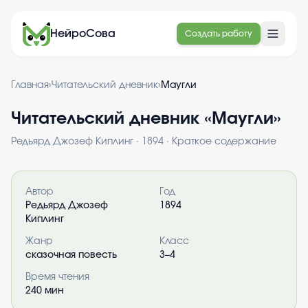
НейроСова
Создать работу
Главная
›
Читательский дневник
›
Маугли
Читательский дневник «
Маугли
»
Редьярд Джозеф Киплинг
·
1894
· Краткое содержание
Информация о книге
Автор
Год
Редьярд Джозеф
1894
Киплинг
Жанр
Класс
сказочная повесть
3–4
Время чтения
240
мин