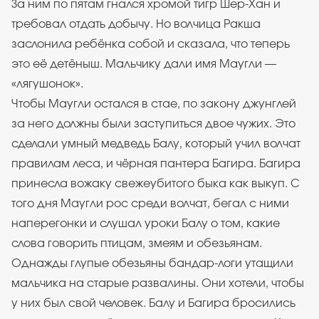
За ним по пятам гнался хромой тигр Шер-Хан и
требовал отдать добычу. Но волчица Ракша
заслонила ребёнка собой и сказала, что теперь
это её детёныш. Мальчику дали имя Маугли —
«лягушонок».
Чтобы Маугли остался в стае, по закону джунглей
за него должны были заступиться двое чужих. Это
сделали умный медведь Балу, который учил волчат
правилам леса, и чёрная пантера Багира. Багира
принесла вожаку свежеубитого быка как выкуп. С
того дня Маугли рос среди волчат, бегал с ними
наперегонки и слушал уроки Балу о том, какие
слова говорить птицам, змеям и обезьянам.
Однажды глупые обезьяны бандар-логи утащили
мальчика на старые развалины. Они хотели, чтобы
у них был свой человек. Балу и Багира бросились