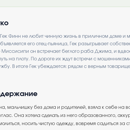
тко
Гек Финн не любит чинную жизнь в приличном доме и м
объявляется его отец-пьяница, Гек разыгрывает собств
е Миссисипи он встречает беглого раба Джима, и вдво
уть на плоту. По дороге их ждут встречи с мошенникам
жбу. В итоге Гек убеждается: рядом с верным товарищ
одержание
а, мальчишку без дома и родителей, взяла к себе на 
глас. Она хотела сделать из него образованного, акку
молиться, носить чистую одежду, вовремя садиться за ст