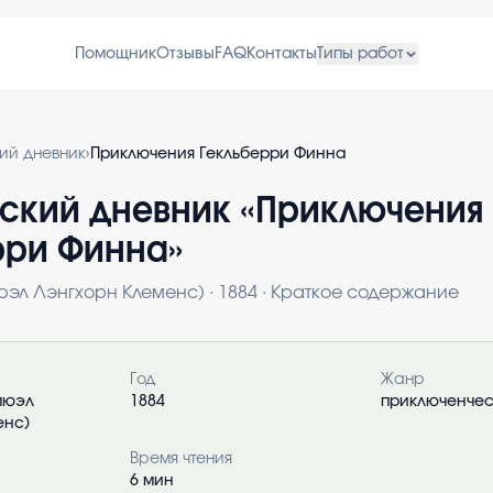
Помощник
Отзывы
FAQ
Контакты
Типы работ
кий дневник
›
Приключения Гекльберри Финна
ский дневник «
Приключения
рри Финна
»
юэл Лэнгхорн Клеменс)
·
1884
· Краткое содержание
о книге
Год
Жанр
мюэл
1884
приключенче
енс)
Время чтения
6
мин