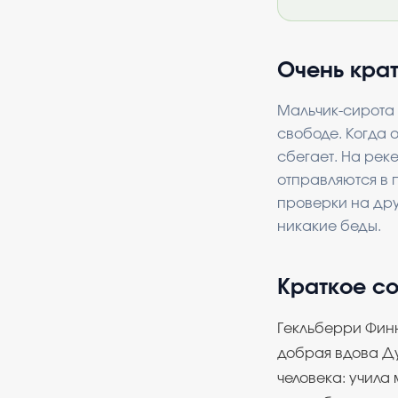
Очень кра
Мальчик-сирота 
свободе. Когда 
сбегает. На рек
отправляются в п
проверки на дру
никакие беды.
Краткое с
Гекльберри Финн
добрая вдова Ду
человека: учила 