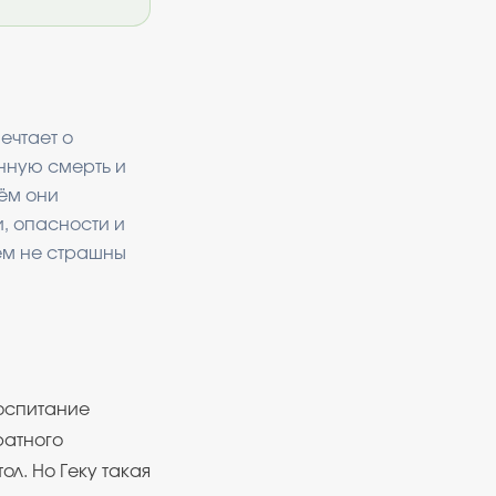
ечтает о
енную смерть и
ём они
и, опасности и
ем не страшны
воспитание
ратного
ол. Но Геку такая