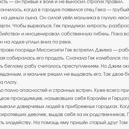
ость — он привык к воле и не выносил строгих правил.
ончилось, когда в городке появился отец Гека — грубый
 на деньги сына. Он силой увёл мальчика в глухую лес
ерти. Чтобы вырваться, Гек придумал хитрость: разбро
бийства» и инсценировал собственную гибель. Пока вс
н на лодке уплыл вниз по реке.
строве посреди Миссисипи Гек встретил Джима — раб
орая собиралась его продать. Сначала Гек колебался: п
ь беглому рабу считалось преступлением. Но Джим ок
еданным, и мальчик решил не выдавать его. Так двое 
а плоту.
о полно опасностей и странных встреч. Хуже всего при
вое проходимцев, называвших себя Королём и Герцог
ывали доверчивых людей в прибрежных городках. Ког
сиротевших девочек, выдав себя за их родственников, 
ь злодейству. На помощь ему пришёл старый друг Том