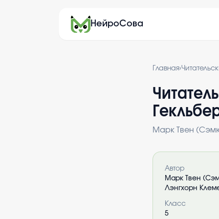
НейроСова
Главная
›
Читательс
Читатель
Гекльбе
Марк Твен (Сэм
Информация 
Автор
Марк Твен (Сэ
Лэнгхорн Клем
Класс
5