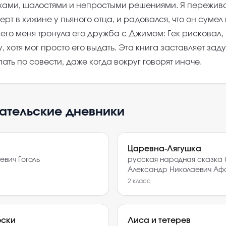
хами, шалостями и непростыми решениями. Я пережива
ерт в хижине у пьяного отца, и радовался, что он сумел
его меня тронула его дружба с Джимом: Гек рисковал,
 хотя мог просто его выдать. Эта книга заставляет заду
пать по совести, даже когда вокруг говорят иначе.
тательские дневники
Царевна-Лягушка
евич Гоголь
русская народная сказка 
Александр Николаевич Аф
2
класс
оски
Лиса и тетерев