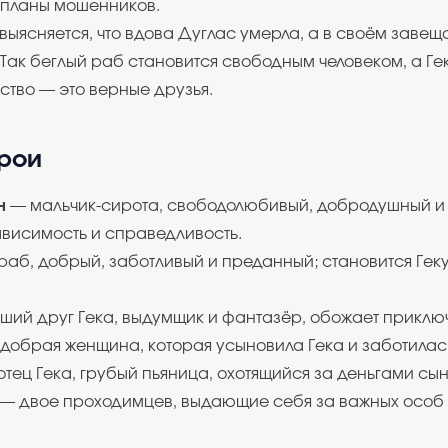
 планы мошенников.
 выясняется, что вдова Дуглас умерла, а в своём заве
Так беглый раб становится свободным человеком, а Гек
ство — это верные друзья.
ерои
н
— мальчик-сирота, свободолюбивый, добродушный и 
ависимость и справедливость.
раб, добрый, заботливый и преданный; становится Гек
ший друг Гека, выдумщик и фантазёр, обожает приклю
добрая женщина, которая усыновила Гека и заботилась
тец Гека, грубый пьяница, охотящийся за деньгами сын
— двое проходимцев, выдающие себя за важных особ