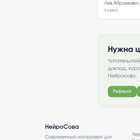
Лев Абрамович
3
класс
Нужна ц
Читательски
доклад, кур
Нейросову.
Реферат
НейроСова
Tel
Современный инструмент для