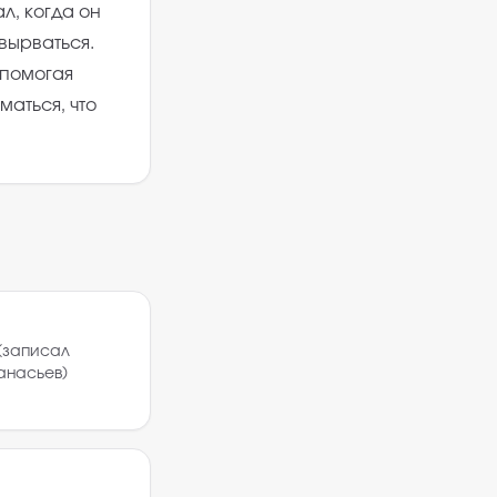
л, когда он
 вырваться.
 помогая
маться, что
(записал
анасьев)