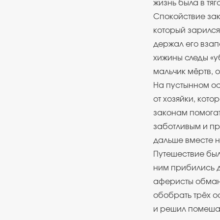
жизнь была в тяг
Спокойствие зак
который зарился
держал его взап
хижины следы «у
мальчик мёртв, о
На пустынном о
от хозяйки, кот
законам помогат
заботливым и пр
дальше вместе н
Путешествие был
ним прибились д
аферисты обман
обобрать трёх о
и решил помешат