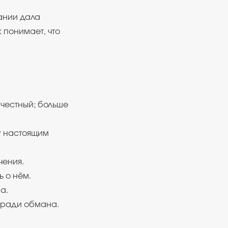
щании дала
 понимает, что
честный; больше
у настоящим
чения.
 о нём.
а.
 ради обмана.