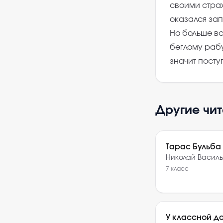
своими стра
оказался зап
Но больше вс
беглому рабу,
значит посту
Другие чи
Тарас Бульба
Николай Василь
7
класс
У классной д