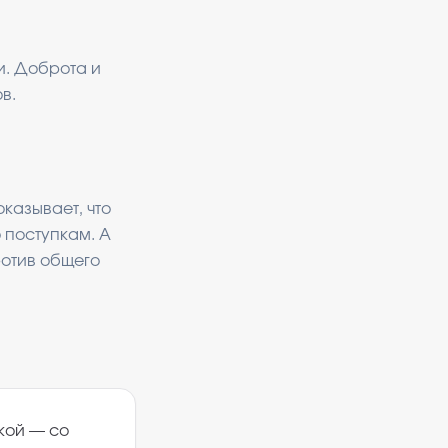
и. Доброта и
в.
оказывает, что
 поступкам. А
ротив общего
кой — со