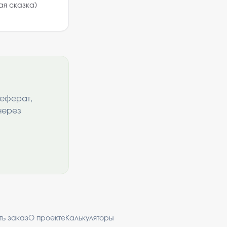
ая сказка)
реферат,
через
ть заказ
О проекте
Калькуляторы