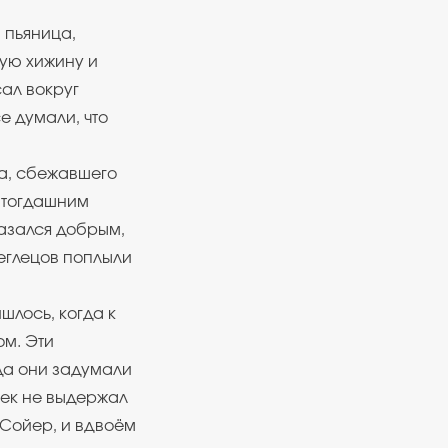
 пьяница,
ную хижину и
сал вокруг
е думали, что
а, сбежавшего
о тогдашним
азался добрым,
беглецов поплыли
шлось, когда к
ом. Эти
да они задумали
Гек не выдержал
 Сойер, и вдвоём