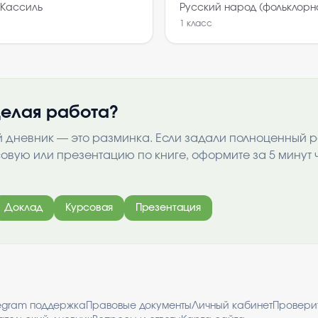
 Кассиль
Русский народ (фольклорн
1
класс
елая работа?
й дневник — это разминка. Если задали полноценный 
совую или презентацию по книге, оформите за 5 минут 
Доклад
Курсовая
Презентация
egram поддержка
Правовые документы
Личный кабинет
Провери