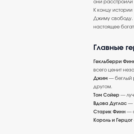
они расстроили
К концу истории
Джиму свободу. 
настоящее богат
Главные г
Гекльберри Фин
всего ценит нез
Джим
— беглый 
другом.
Том Сойер
— луч
Вдова Дуглас
— 
Старик Финн
— о
Король и Герцог