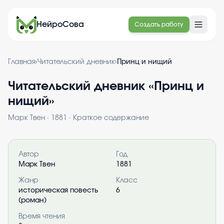
НейроСова
Создать работу
Главная
›
Читательский дневник
›
Принц и нищий
Читательский дневник «
Принц и
нищий
»
Марк Твен
·
1881
· Краткое содержание
Информация о книге
Автор
Год
Марк Твен
1881
Жанр
Класс
историческая повесть
6
(роман)
Время чтения