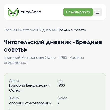
НейроСова
Создать работу
Главная
›
Читательский дневник
›
Вредные советы
Читательский дневник «
Вредные
советы
»
Григорий Бенционович Остер
·
1983
· Краткое
содержание
Информация о книге
Автор
Год
Григорий Бенционович
1983
Остер
Жанр
Класс
сборник стихотворений
3