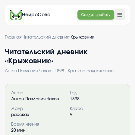
НейроСова
Создать работу
Главная
›
Читательский дневник
›
Крыжовник
Читательский дневник
«
Крыжовник
»
Антон Павлович Чехов
·
1898
· Краткое содержание
Информация о книге
Автор
Год
Антон Павлович Чехов
1898
Жанр
Класс
рассказ
9
Время чтения
20
мин