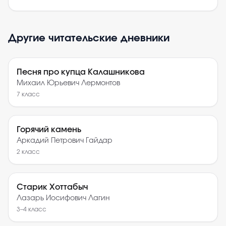
Другие читательские дневники
Песня про купца Калашникова
Михаил Юрьевич Лермонтов
7
класс
Горячий камень
Аркадий Петрович Гайдар
2
класс
Старик Хоттабыч
Лазарь Иосифович Лагин
3–4
класс