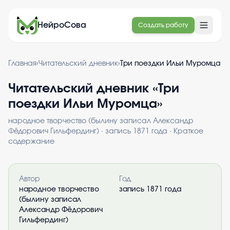
НейроСова
Создать работу
Главная
›
Читательский дневник
›
Три поездки Ильи Муромца
Читательский дневник «
Три
поездки Ильи Муромца
»
народное творчество (былину записал Александр
Фёдорович Гильфердинг)
·
запись 1871 года
· Краткое
содержание
Информация о книге
Автор
Год
народное творчество
запись 1871 года
(былину записал
Александр Фёдорович
Гильфердинг)