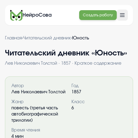
НейроСова
Создать работу
Главная
›
Читательский дневник
›
Юность
Читательский дневник «
Юность
»
Лев Николаевич Толстой
·
1857
· Краткое содержание
Информация о книге
Автор
Год
Лев Николаевич Толстой
1857
Жанр
Класс
повесть (третья часть
6
автобиографической
трилогии)
Время чтения
4
мин