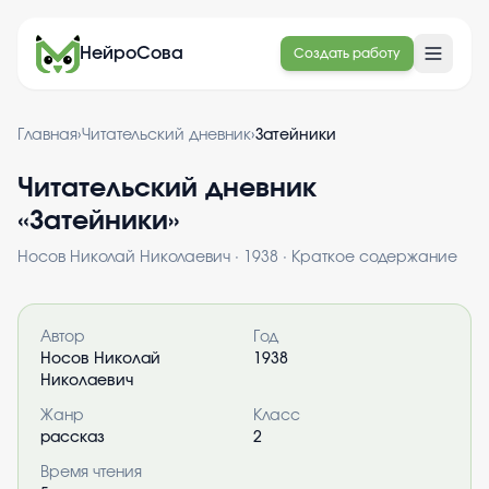
НейроСова
Создать работу
Главная
›
Читательский дневник
›
Затейники
Читательский дневник
«
Затейники
»
Носов Николай Николаевич
·
1938
· Краткое содержание
Информация о книге
Автор
Год
Носов Николай
1938
Николаевич
Жанр
Класс
рассказ
2
Время чтения