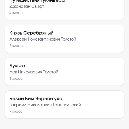
Путешествия Гулливера
Джонатан Свифт
4
класс
Князь Серебряный
Алексей Константинович Толстой
7
класс
Булька
Лев Николаевич Толстой
1
класс
Белый Бим Чёрное ухо
Гавриил Николаевич Троепольский
7
класс