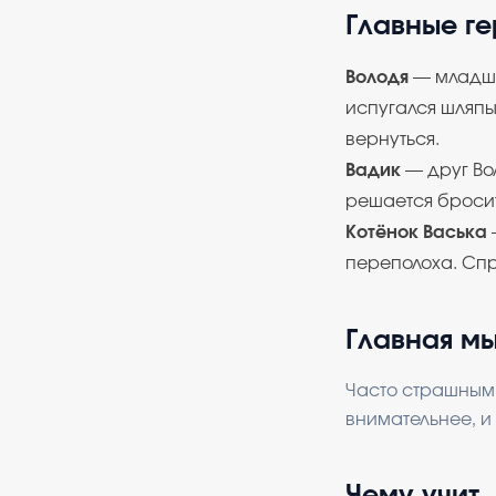
Главные г
Володя
— младши
испугался шляпы
вернуться.
Вадик
— друг Во
решается бросит
Котёнок Васька
переполоха. Спр
Главная м
Часто страшным 
внимательнее, и