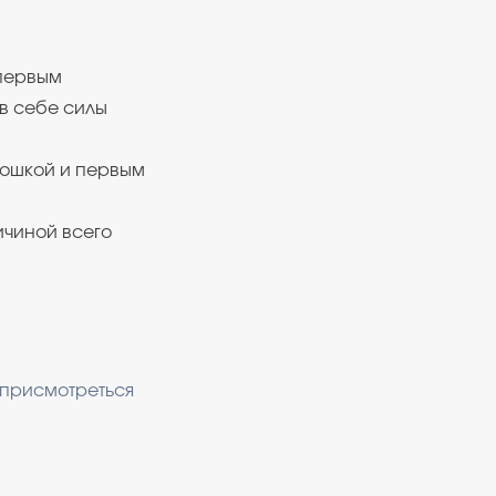
 первым
 в себе силы
тошкой и первым
ичиной всего
 присмотреться