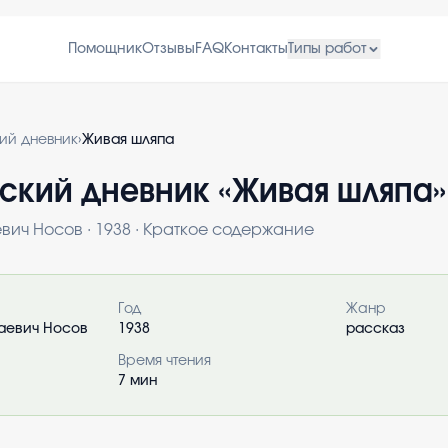
Помощник
Отзывы
FAQ
Контакты
Типы работ
кий дневник
›
Живая шляпа
ский дневник «
Живая шляпа
»
евич Носов
·
1938
· Краткое содержание
о книге
Год
Жанр
аевич Носов
1938
рассказ
Время чтения
7
мин