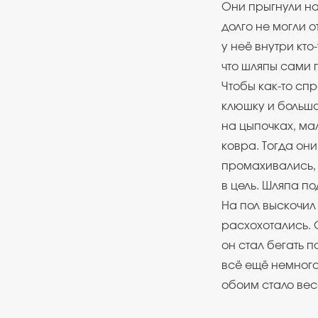
Они прыгнули на
долго не могли о
у неё внутри кто
что шляпы сами 
Чтобы как-то сп
клюшку и большо
на цыпочках, ма
ковра. Тогда он
промахивались, 
в цель. Шляпа п
На пол выскочил
расхохотались. О
он стал бегать п
всё ещё немного
обоим стало вес