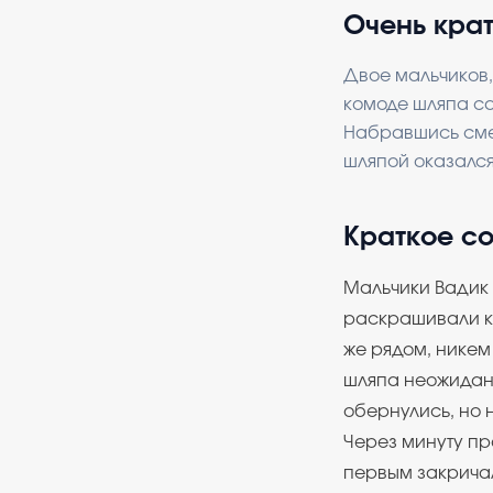
Очень кра
Двое мальчиков,
комоде шляпа са
Набравшись смел
шляпой оказался
Краткое с
Мальчики Вадик 
раскрашивали кр
же рядом, никем
шляпа неожиданн
обернулись, но 
Через минуту пр
первым закричал