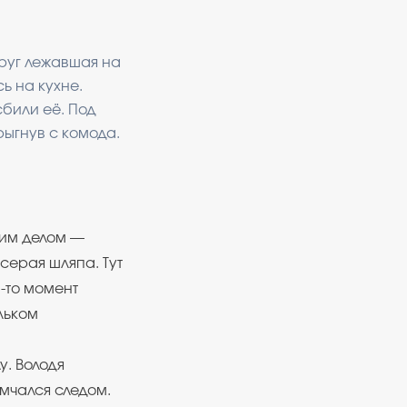
друг лежавшая на
ь на кухне.
сбили её. Под
рыгнув с комода.
оим делом —
серая шляпа. Тут
-то момент
льком
у. Володя
омчался следом.