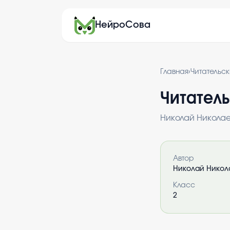
НейроСова
Главная
›
Читательс
Читатель
Николай Никола
Информация 
Автор
Николай Никол
Класс
2