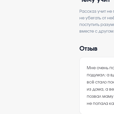
Чему учит
Рассказ учит не
не убегать от не
поступить разум
вместе с другом
Отзыв
Мне очень по
подумал: а в
всё стало по
из дома, а в
позвал маму.
не попала к