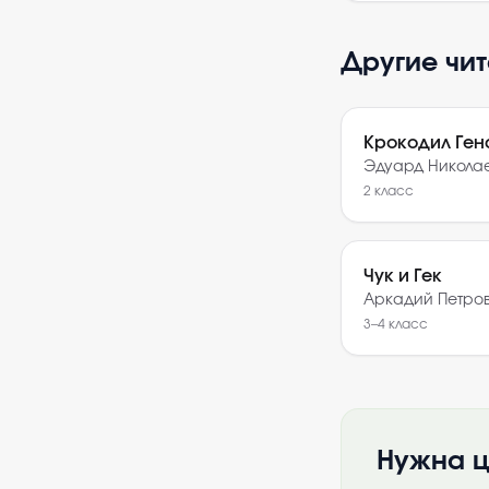
Другие чи
Крокодил Гена
Эдуард Никола
2
класс
Чук и Гек
Аркадий Петро
3–4
класс
Нужна ц