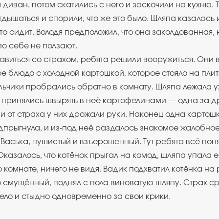
 диван, потом скатились с него и заскочили на кухню. 
тдышаться и спорили, что же это было. Шляпа казалась 
-то сидит. Володя предположил, что она заколдованная, 
по себе не ползают.
равиться со страхом, ребята решили вооружиться. Они 
е блюдо с холодной картошкой, которое стояло на плит
льчики пробрались обратно в комнату. Шляпа лежала 
и принялись швырять в неё картофелинами — одна за д
и от страха у них дрожали руки. Наконец одна картош
одпрыгнула, и из-под неё раздалось знакомое жалобное
 Васька, пушистый и взъерошенный. Тут ребята всё поня
казалось, что котёнок прыгал на комод, шляпа упала ем
о комнате, ничего не видя. Вадик подхватил котёнка на р
 смущённый, поднял с пола виноватую шляпу. Страх ср
ело и стыдно одновременно за свои крики.