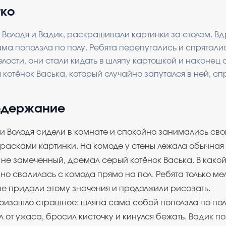
тко
 Володя и Вадик, раскрашивали картинки за столом. В
ма поползла по полу. Ребята перепугались и спряталис
ости, они стали кидать в шляпу картошкой и наконец 
 котёнок Васька, который случайно запутался в ней, сп
одержание
и Володя сидели в комнате и спокойно занимались св
асками картинки. На комоде у стены лежала обычная 
 не замеченный, дремал серый котёнок Васька. В какой
о свалилась с комода прямо на пол. Ребята только ме
не придали этому значения и продолжили рисовать.
оизошло страшное: шляпа сама собой поползла по пол
 от ужаса, бросил кисточку и кинулся бежать. Вадик п