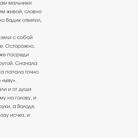
Там мальчики
им живой, словно
но Вадик ответил,
взяли с собой
е. Осторожно,
уже посреди
ругой. Сначала
ка попала точно
 «мяу».
ли и от души
у на голову, и
уки, а Володя,
азу исчез, и