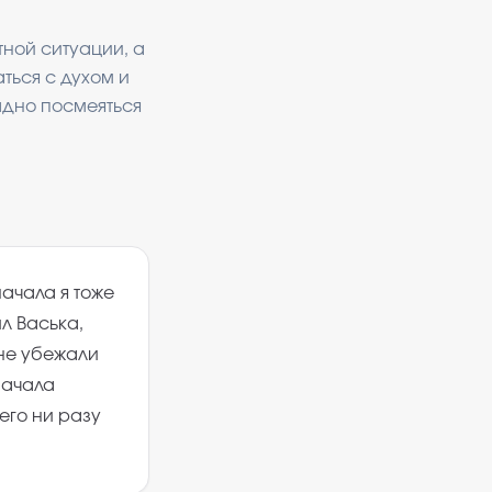
тной ситуации, а
ться с духом и
ыдно посмеяться
начала я тоже
л Васька,
 не убежали
начала
его ни разу