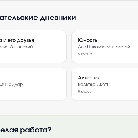
тательские дневники
 и его друзья
Юность
евич Успенский
Лев Николаевич Толстой
6
класс
Айвенго
вич Гайдар
Вальтер Скотт
8
класс
елая работа?