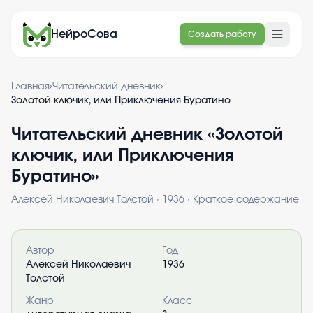
НейроСова
Создать работу
Главная
›
Читательский дневник
›
Золотой ключик, или Приключения Буратино
Читательский дневник «
Золотой
ключик, или Приключения
Буратино
»
Алексей Николаевич Толстой
·
1936
· Краткое содержание
Информация о книге
Автор
Год
Алексей Николаевич
1936
Толстой
Жанр
Класс