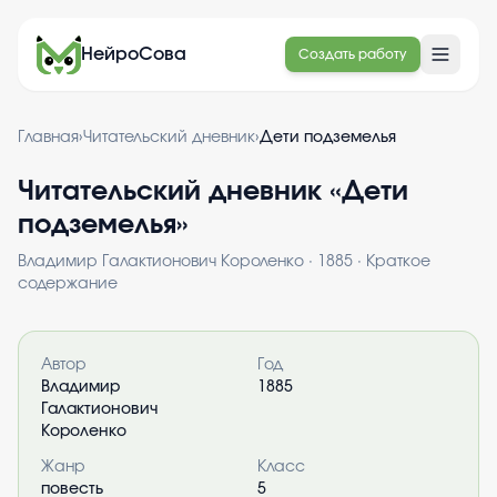
НейроСова
Создать работу
Главная
›
Читательский дневник
›
Дети подземелья
Читательский дневник «
Дети
подземелья
»
Владимир Галактионович Короленко
·
1885
· Краткое
содержание
Информация о книге
Автор
Год
Владимир
1885
Галактионович
Короленко
Жанр
Класс
повесть
5