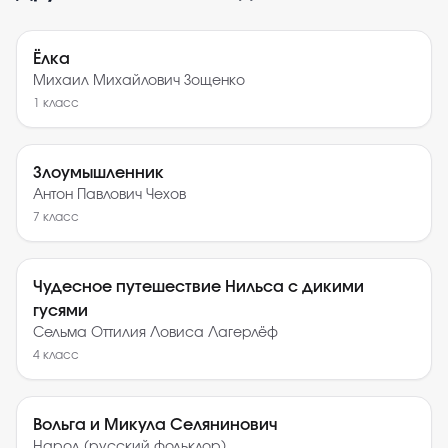
Ёлка
Михаил Михайлович Зощенко
1
класс
Злоумышленник
Антон Павлович Чехов
7
класс
Чудесное путешествие Нильса с дикими
гусями
Сельма Оттилия Ловиса Лагерлёф
4
класс
Вольга и Микула Селянинович
Народ (русский фольклор)