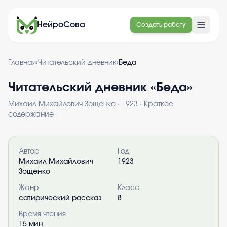
НейроСова
Создать работу
Главная
›
Читательский дневник
›
Беда
Читательский дневник «
Беда
»
Михаил Михайлович Зощенко
·
1923
· Краткое
содержание
Информация о книге
Автор
Год
Михаил Михайлович
1923
Зощенко
Жанр
Класс
сатирический рассказ
8
Время чтения
15
мин